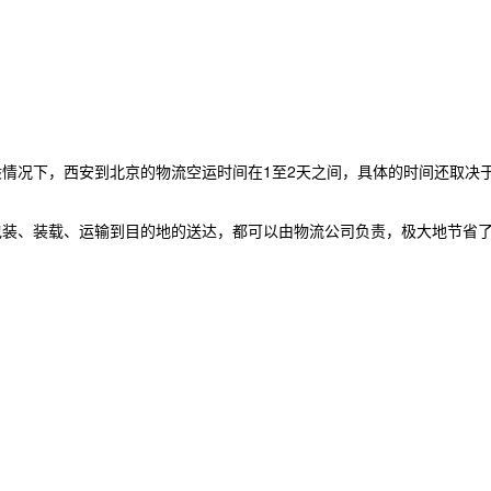
般情况下，西安到
北京
的物流空运时间在1至2天之间，具体的时间还取决
包装、装载、运输到目的地的送达，都可以由物流公司负责，极大地节省
。