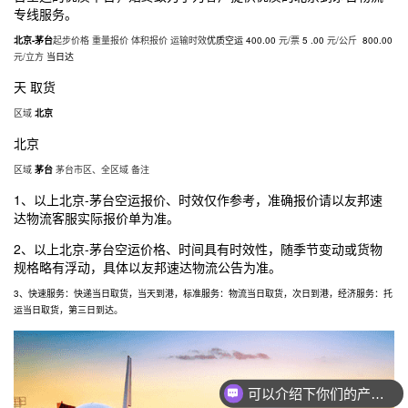
专线
服务。
北京
-茅台
起步价格 重量报价 体积报价 运输时效
优质空运
400.00
元/票
5 .00
元/公斤
800.00
元/立方
当日达
天 取货
区域
北京
北京
区域
茅台
茅台市区、全区域 备注
1、以上
北京
-茅台空运报价、时效仅作参考，准确报价请以友邦速
达物流客服实际报价单为准。
2、以上
北京
-茅台空运价格、时间具有时效性，随季节变动或货物
规格略有浮动，具体以友邦速达物流公告为准。
3、快速服务：快递当日取货，当天到港，标准服务：物流当日取货，次日到港，经济服务：托
运当日取货，第三日到达。
可以介绍下你们的产品么？