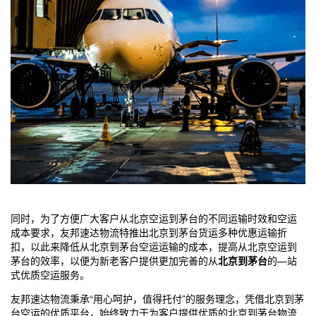
同时，为了方便广大客户从
北京
空运到茅台的不同运输时效和空运
成本要求，友邦速达物流特推出
北京
到茅台货运多种优惠运输折
扣，以此来降低从
北京
到茅台空运运输的成本，提高从
北京
空运到
茅台的效率，以便为新老客户提供更加完善的从
北京
到茅台
的—站
式优质空运服务。
友邦速达物流秉承“用心呵护，值得托付”的服务理念，凭借
北京
到茅
台空运的优质平台，始终致力于为客户提供优质的
北京
到茅台物流