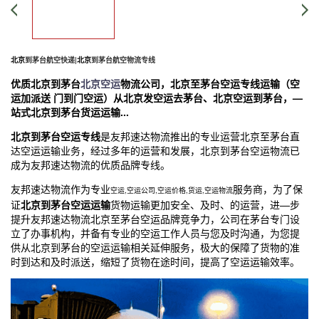
北京
到茅台航空快递|
北京
到茅台航空物流专线
优质
北京
到茅台
北京空运
物流公司
，
北京
至茅台空运专线运输（空
运加派送 门到门空运）从
北京
发空运去茅台、
北京
空运到茅台，—
站式
北京
到茅台货运运输...
北京
到茅台空运专线
是友邦速达物流推出的专业运营
北京
至茅台直
达空运运输业务，经过多年的运营和发展，
北京
到茅台空运物流已
成为友邦速达物流的优质品牌专线。
友邦速达物流作为专业
服务商，为了保
空运,空运公司,空运价格,货运,空运物流
证
北京
到茅台空运运输
货物运输更加安全、及时、的运营，进—步
提升友邦速达物流
北京
至茅台空运品牌竞争力，公司在茅台专门设
立了办事机构，并备有专业的空运工作人员与您及时沟通，为您提
供从
北京
到茅台的空运运输相关延伸服务，极大的保障了货物的准
时到达和及时派送，缩短了货物在途时间，提高了空运运输效率。